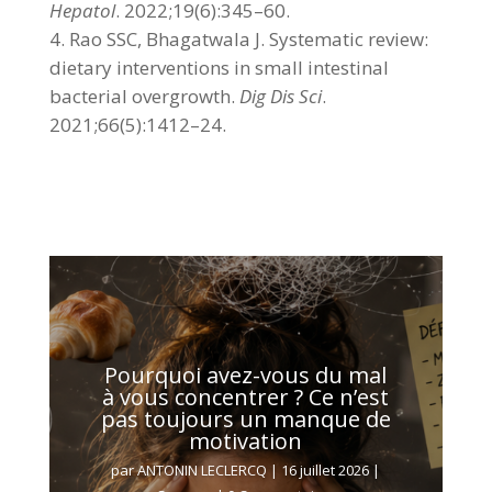
Hepatol
. 2022;19(6):345–60.
Rao SSC, Bhagatwala J. Systematic review:
dietary interventions in small intestinal
bacterial overgrowth.
Dig Dis Sci
.
2021;66(5):1412–24.
Pourquoi avez-vous du mal
à vous concentrer ? Ce n’est
pas toujours un manque de
motivation
par
ANTONIN LECLERCQ
|
16 juillet 2026
|