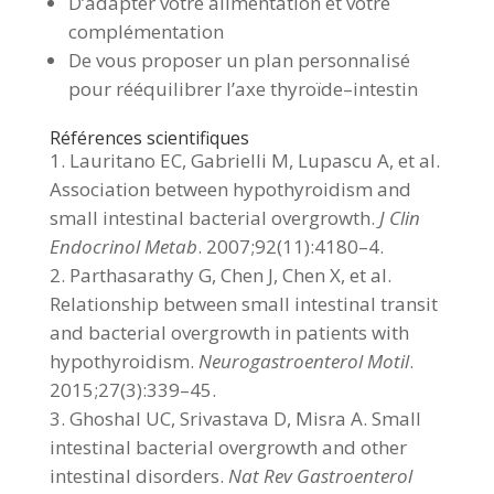
D’adapter votre alimentation et votre
complémentation
De vous proposer un plan personnalisé
pour rééquilibrer l’axe thyroïde–intestin
Références scientifiques
Lauritano EC, Gabrielli M, Lupascu A, et al.
Association between hypothyroidism and
small intestinal bacterial overgrowth.
J Clin
Endocrinol Metab
. 2007;92(11):4180–4.
Parthasarathy G, Chen J, Chen X, et al.
Relationship between small intestinal transit
and bacterial overgrowth in patients with
hypothyroidism.
Neurogastroenterol Motil
.
2015;27(3):339–45.
Ghoshal UC, Srivastava D, Misra A. Small
intestinal bacterial overgrowth and other
intestinal disorders.
Nat Rev Gastroenterol