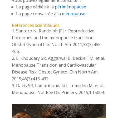
Vous pouvez également consulter :
La page dédiée à la
périménopause
La page consacrée à la
ménopause
Références scientifiques
Santoro N, Randolph JF Jr. Reproductive
hormones and the menopause transition.
Obstet Gynecol Clin North Am. 2011;38(3):455-
466.
El Khoudary SR, Aggarwal B, Beckie TM, et al.
Menopause Transition and Cardiovascular
Disease Risk. Obstet Gynecol Clin North Am.
2019;46(3):413-432.
Davis SR, Lambrinoudaki I, Lumsden M, et al.
Menopause. Nat Rev Dis Primers. 2015;1:15004.