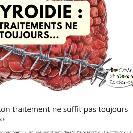
on traitement ne suffit pas toujours
ide
ns pas bien. Tu as une hypothyroïdie.On t’a prescrit du Lévothyrox.T