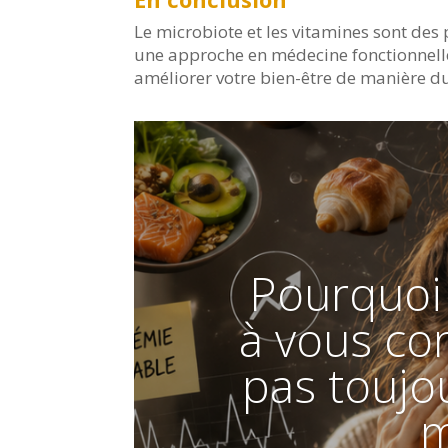
Le microbiote et les vitamines sont de
une approche en médecine fonctionnelle
améliorer votre bien-être de manière d
Pourquoi
à vous con
pas touj
m