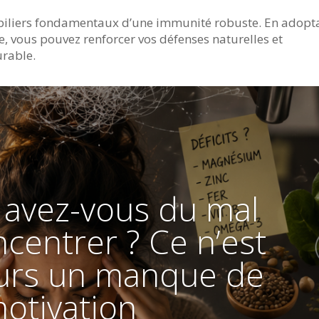
s piliers fondamentaux d’une immunité robuste. En adopt
, vous pouvez renforcer vos défenses naturelles et
urable.
 avez-vous du mal
centrer ? Ce n’est
ours un manque de
otivation