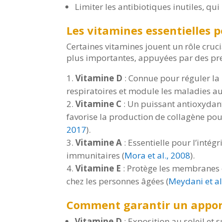
Limiter les antibiotiques inutiles, qu
Les vitamines essentielles
Certaines vitamines jouent un rôle cruc
plus importantes, appuyées par des preu
Vitamine D
: Connue pour réguler la 
respiratoires et module les maladies 
Vitamine C
: Un puissant antioxydant
favorise la production de collagène pour
2017
).
Vitamine A
: Essentielle pour l’intég
immunitaires (
Mora et al., 2008
).
Vitamine E
: Protège les membranes 
chez les personnes âgées (
Meydani et al
Comment garantir un appor
Vitamine D
: Exposition au soleil et