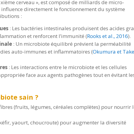
uxième cerveau », est composé de milliards de micro-
Il influence directement le fonctionnement du système
ibutions :
ques
: Les bactéries intestinales produisent des acides gra
flammation et renforcent l’immunité (
Rooks et al., 2016
).
inale
: Un microbiote équilibré prévient la perméabilité
ladies auto-immunes et inflammatoires (
Okumura et Take
res
: Les interactions entre le microbiote et les cellules
propriée face aux agents pathogènes tout en évitant le
iote sain ?
fibres (fruits, légumes, céréales complètes) pour nourrir 
fir, yaourt, choucroute) pour augmenter la diversité